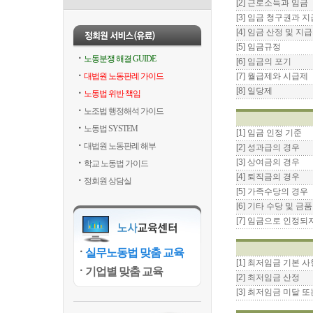
[2] 근로소득과 임금
[3] 임금 청구권과 
[4] 임금 산정 및 지
[5] 임금규정
노동분쟁 해결 GUIDE
[6] 임금의 포기
대법원 노동판례 가이드
[7] 월급제와 시급제
[8] 일당제
노동법 위반 책임
노조법 행정해석 가이드
노동법 SYSTEM
[1] 임금 인정 기준
대법원 노동판례 해부
[2] 성과급의 경우
[3] 상여금의 경우
학교 노동법 가이드
[4] 퇴직금의 경우
정회원 상담실
[5] 가족수당의 경우
[6] 기타 수당 및 
[7] 임금으로 인정되
실무노동법 맞춤 교육
[1] 최저임금 기본 사
기업별 맞춤 교육
[2] 최저임금 산정
[3] 최저임금 미달 