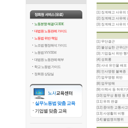
[1] 징계해고 사유
[2] 징계해고 사유
노동분쟁 해결 GUIDE
[3] 징계해고 사유의
대법원 노동판례 가이드
노동법 위반 책임
[1] 무단결근
노조법 행정해석 가이드
[2] 불성실한 근무(
노동법 SYSTEM
[3] 기업질서 위반 행
[4] 성희롱
대법원 노동판례 해부
[5] 사내 유인물 배포
학교 노동법 가이드
[6] 인사명령 불복종
정회원 상담실
[7] 업무명령 위반
[8] 업무방해
[9] 이력서 등 허위기
[10] 업무상 횡령 
[11] 유죄 판결
실무노동법 맞춤 교육
[12] 중대한 교통사고
기업별 맞춤 교육
[13] 사생활의 비행
[14] 불법쟁의행위