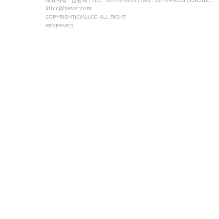
EMAIL :
대표자명 : 김광욱 | TEL : 02-719-9816 | FAX : 02-704-6228 |
kllcc@naver.com
COPYRIGHT(C)KLLCC. ALL RIGHT
RESERVED.