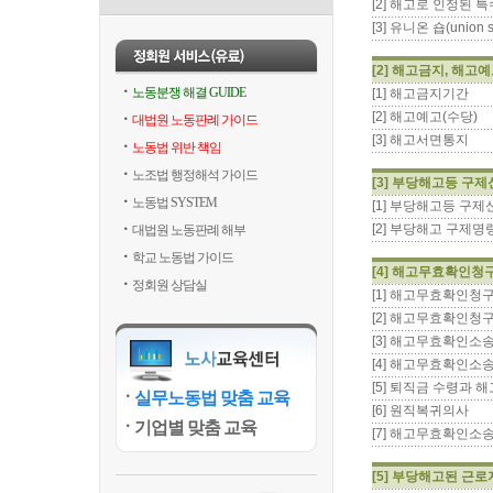
[2] 해고로 인정된 
[3] 유니온 숍(uni
[2] 해고금지, 해고
노동분쟁 해결 GUIDE
[1] 해고금지기간
[2] 해고예고(수당)
대법원 노동판례 가이드
[3] 해고서면통지
노동법 위반 책임
노조법 행정해석 가이드
[3] 부당해고등 구
노동법 SYSTEM
[1] 부당해고등 구
[2] 부당해고 구제명
대법원 노동판례 해부
학교 노동법 가이드
[4] 해고무효확인청
정회원 상담실
[1] 해고무효확인청
[2] 해고무효확인청
[3] 해고무효확인소
[4] 해고무효확인소
[5] 퇴직금 수령과 
실무노동법 맞춤 교육
[6] 원직복귀의사
기업별 맞춤 교육
[7] 해고무효확인소
[5] 부당해고된 근