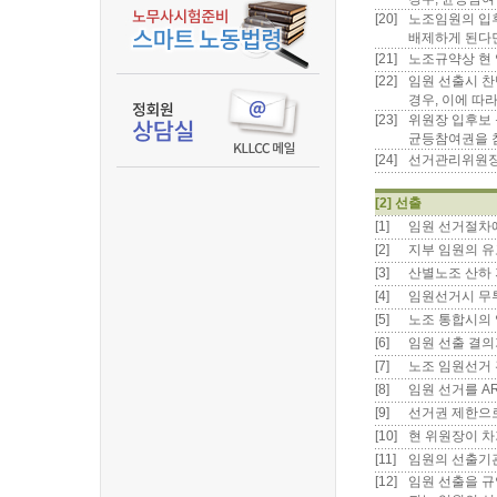
[20]
노조임원의 입
배제하게 된다
[21]
노조규약상 현 
[22]
임원 선출시 찬
경우, 이에 따
[23]
위원장 입후보 
균등참여권을 
[24]
선거관리위원장으
[2] 선출
[1]
임원 선거절차에
[2]
지부 임원의 유
[3]
산별노조 산하 
[4]
임원선거시 무
[5]
노조 통합시의 
[6]
임원 선출 결의
[7]
노조 임원선거 
[8]
임원 선거를 A
[9]
선거권 제한으로
[10]
현 위원장이 차
[11]
임원의 선출기관
[12]
임원 선출을 규