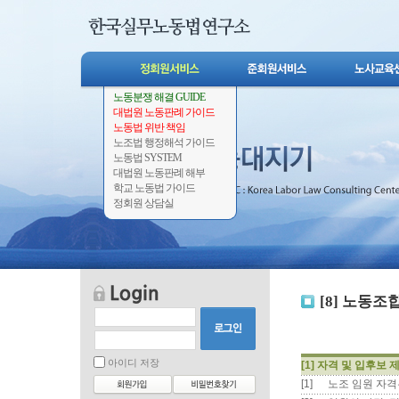
노동분쟁 해결 GUIDE
대법원 노동판례 가이드
노동법 위반 책임
노조법 행정해석 가이드
노동법 SYSTEM
대법원 노동판례 해부
학교 노동법 가이드
정회원 상담실
[8] 노동조
아이디 저장
[1] 자격 및 입후보 
[1]
노조 임원 자격