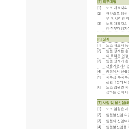
[5] 직무대행
[1]
노조 대표자의 
[2]
규약으로 임원 
우, 임시적인 
[3]
노조 대표자의
한 직무대행자가
[6] 징계
[1]
노조 대표자 등
[2]
임원 징계는 총
의 효력은 인정
[3]
임원 징계가 총
선출기관에서만
[4]
총회에서 선출
[5]
지부장·부지부장
관련규정의 내
[6]
노조 임원인 지
정하는 것이 
[7] 사임 및 불신임(
[1]
노조 임원은 
[2]
임원불신임 의결
[3]
임원의 신임여
[4]
임원불신임을 