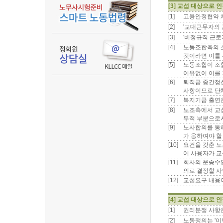
[3] 교섭 대상으로 
[1]
고용안정협약 
[2]
'교대근무자의 
[3]
'비정규직 근로
[4]
노동조합측의 
것이라면 이를 
[5]
노동조합이 조합
이유없이 이를 
[6]
퇴직금 중간정
사항이므로 단
[7]
복지기금 출연은
[8]
노조측에서 교
무적 부분으로
[9]
노사합의를 통
가 응하여야 할
[10]
요건을 갖춘 노
어 사용자가 교
[11]
회사의 운송수입
의로 결정할 
[12]
교섭요구 내용
[4] 교섭 대상으로 
[1]
권리분쟁 사항
[2]
노동쟁의는 '이