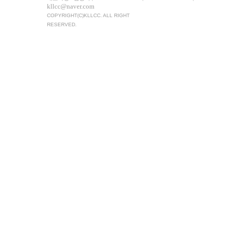
kllcc@naver.com
COPYRIGHT(C)KLLCC. ALL RIGHT
RESERVED.