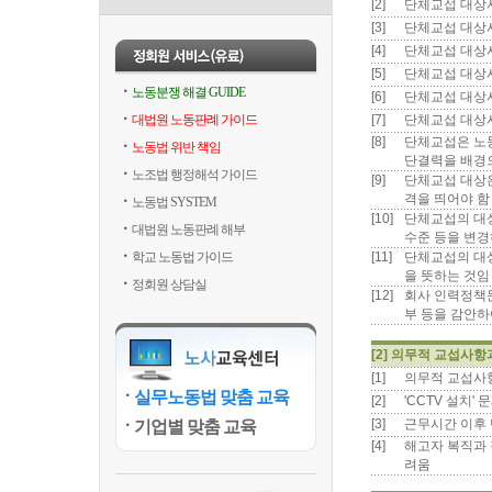
[2]
단체교섭 대상사
[3]
단체교섭 대상사
[4]
단체교섭 대상사
[5]
단체교섭 대상사
노동분쟁 해결 GUIDE
[6]
단체교섭 대상사
대법원 노동판례 가이드
[7]
단체교섭 대상사
[8]
단체교섭은 노동
노동법 위반 책임
단결력을 배경
노조법 행정해석 가이드
[9]
단체교섭 대상
격을 띄어야 함
노동법 SYSTEM
[10]
단체교섭의 대상
대법원 노동판례 해부
수준 등을 변
학교 노동법 가이드
[11]
단체교섭의 대상
을 뜻하는 것임
정회원 상담실
[12]
회사 인력정책
부 등을 감안하
[2] 의무적 교섭사
[1]
의무적 교섭사
실무노동법 맞춤 교육
[2]
'CCTV 설치'
[3]
근무시간 이후
기업별 맞춤 교육
[4]
해고자 복직과 
려움