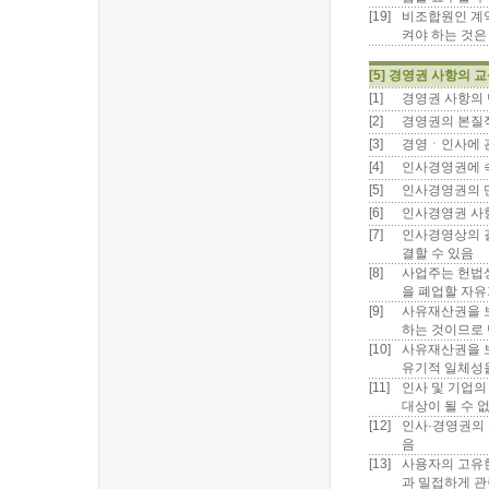
[19]
비조합원인 계
켜야 하는 것은
[5] 경영권 사항의 
[1]
경영권 사항의 
[2]
경영권의 본질적
[3]
경영ㆍ인사에 관
[4]
인사경영권에 
[5]
인사경영권의 
[6]
인사경영권 사항
[7]
인사경영상의 
결할 수 있음
[8]
사업주는 헌법
을 폐업할 자유
[9]
사유재산권을 보
하는 것이므로 
[10]
사유재산권을 보
유기적 일체성
[11]
인사 및 기업
대상이 될 수 
[12]
인사·경영권의 
음
[13]
사용자의 고유한
과 밀접하게 관