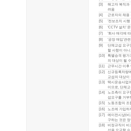
[3]
해고자 복직과 
려움
[4]
근로자의 채용
[5]
'전보조치 시행
[6]
'CCTV 설치'
[7]
'회사 매각에 
[8]
'공장 매입'관
[9]
단체교섭 요구
할 사항이 아니
[10]
특별승격 평가
의 대상이 될 
[11]
근무시간 이후
[12]
신규등록차량에 
교섭의 대상이 
[13]
택시운송사업의
이므로, 단체교
[14]
노조측이 요구한
섭요구를 거부
[15]
노동조합의 조합
[16]
노조에 가입하지
[17]
에이전시샾(비조
구하는 것은 정
[18]
비정규직이 비
섭을 요구할 수