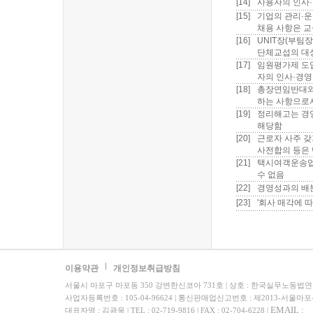
[14]
사용자의 인사·
[15]
기업의 관리·운
채용 사항은 교
[16]
UNIT장(부팀
단체교섭의 대
[17]
임원평가제 도입
자의 인사·경영
[18]
총장연임반대와 
하는 사항으로서
[19]
정리해고는 경
해당함
[20]
근로자 사주 갖
사전합의 등은 
[21]
택시여객운송업
수 없음
[22]
경영성과의 배
[23]
'회사 매각에 
이용약관
개인정보취급방침
서울시 마포구 마포동 350 강변한신코아 731호 | 상호 : 한국실무노동법
사업자등록번호 : 105-04-96624 | 통신판매업신고번호 : 제2013-서울마포
EMAIL :
대표자명 : 김광욱 | TEL : 02-719-9816 | FAX : 02-704-6228 |