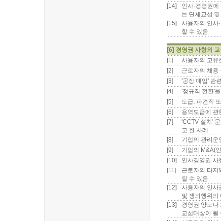
[14]
인사·경영권에 
는 단체교섭 및
[15]
사용자의 인사·
할 수 있음
[6] 경영권 사항의 
[1]
사용자의 고유
[2]
근로자의 채용
[3]
'공장 매입' 
[4]
'정규직 전환'
[5]
도급․파견직 또
[6]
용역도급에 관한
[7]
'CCTV 설치
고 한 사례
[8]
기업의 관리운영
[9]
기업의 M&A(
[10]
인사경영권 사
[11]
근로자의 타지역
될 수 있음
[12]
사용자의 인사권
및 쟁의행위의 
[13]
경영권 양도나 
교섭대상이 될 