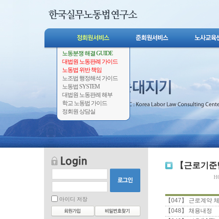
노동분쟁 해결 GUIDE
대법원 노동판례 가이드
노동법 위반 책임
노조법 행정해석 가이드
노동법 SYSTEM
대법원 노동판례 해부
학교 노동법 가이드
정회원 상담실
【근로기준법
H
아이디 저장
【047】 근로계약 
【048】 채용내정