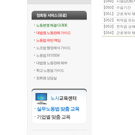
【049】 시용(試用)
【050】 수습기간
【051】 근로계약 
【052】 위약금 또
노동분쟁 해결 GUIDE
【053】 전차금 상
대법원 노동판례 가이드
【054】 근로계약 
노동법 위반 책임
노조법 행정해석 가이드
노동법 SYSTEM
대법원 노동판례 해부
학교 노동법 가이드
정회원 상담실
실무노동법 맞춤 교육
기업별 맞춤 교육