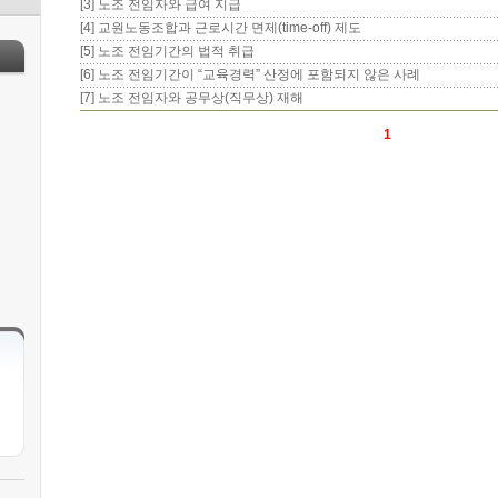
[3] 노조 전임자와 급여 지급
[4] 교원노동조합과 근로시간 면제(time-off) 제도
[5] 노조 전임기간의 법적 취급
[6] 노조 전임기간이 “교육경력” 산정에 포함되지 않은 사례
[7] 노조 전임자와 공무상(직무상) 재해
1