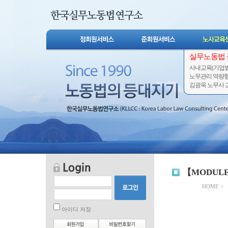
실무노동법
사내교육(기업별
노무관리 역량
김광욱 노무사 교
【MODULE
HOME
>
아이디 저장