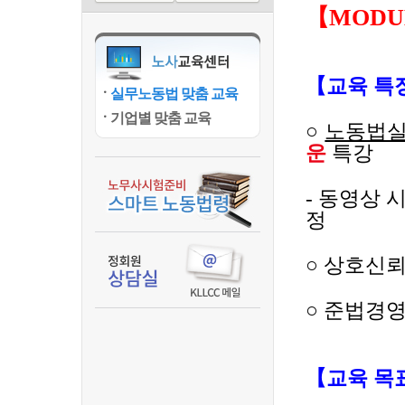
【
MODUL
【
교육 특
실무노동법 맞춤 교육
기업별 맞춤 교육
○
노동법실
운
특강
-
동영상 
정
○
상호신뢰
○
준법경
【
교육 목