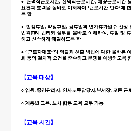
●
탄력적근로시간
,
선택적근로시간
,
재량근로시간 
요건과 효력을 올바로 이해하여
‘
근로시간 단축
’
에 
록 함
●
법정휴일
,
약정휴일
,
공휴일과 연차휴가일수 산정 
법원판례 법리와 실무를 올바로 이해하여
,
휴일 및 
하고 신속하게 해결하도록 함
●
”
근로자대표
“
의 역할과 선출 방법에 대한 올바른 
화 등의 절차적 요건을 준수하고 분쟁을 예방하도록 
【
교육 대상
】
○
임원
,
중간관리자
,
인사노무담당자
/
부서장
,
모든 근
○
계층별 교육
,
노사 합동 교육 모두 가능
【
교육 시간
】