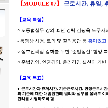
【
MODULE 07
】
근로시간, 휴일, 
【
교육 특징
】
○
노동법실무 강의
35
년 경력
김광욱 노무사
-
동영상 시청
,
토의 및 질의응답 등
흥미있고
○
상호신뢰심 강화를 위한
‘
준법정신
’
함양 
○
준법경영
,
인권경영
,
윤리경영 실천의 기반
【
교육 목표
】
●
근로시간과 휴게시간
,
기준근로시간
,
연장근로시간
과 기준에 대한 대법원판례 법리와 실무를 올바로 
관리를 시행하도록 함