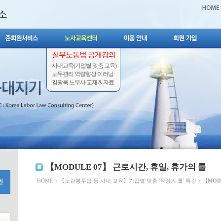
실무노동법 공개강의
사내교육(기업별 맞춤 교육)
노무관리 역량향상 이러닝
김광욱 노무사 교재 & 자료
【MODULE 07】 근로시간, 휴일, 휴가의 룰
HOME
>
【노란봉투법 등 사내 교육】기업별 맞춤 '직장의 룰' 특강
>
【MOD