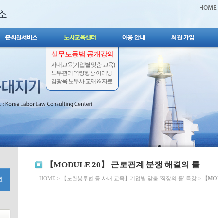
실무노동법 공개강의
사내교육(기업별 맞춤 교육)
노무관리 역량향상 이러닝
김광욱 노무사 교재 & 자료
【MODULE 20】 근로관계 분쟁 해결의 룰
HOME
>
【노란봉투법 등 사내 교육】기업별 맞춤 '직장의 룰' 특강
>
【MO