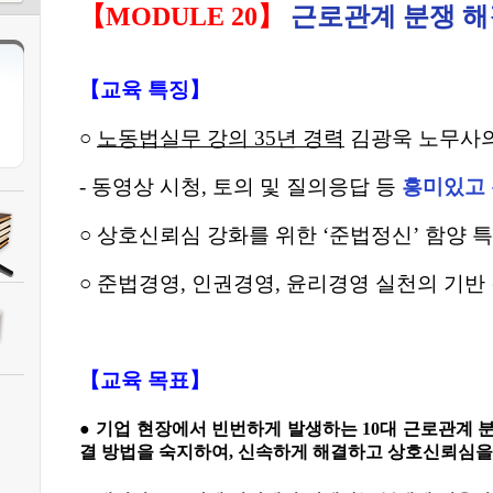
【
MODULE 20
】
근로관계 분쟁 해
【
교육 특징
】
○
노동법실무 강의
35
년 경력
김광욱 노무사
-
동영상 시청
,
토의 및 질의응답 등
흥미있고
○
상호신뢰심 강화를 위한
‘
준법정신
’
함양 
○
준법경영
,
인권경영
,
윤리경영 실천의 기반
【
교육 목표
】
●
기업 현장에서 빈번하게 발생하는
10
대 근로관계 
결 방법을 숙지하여
,
신속하게 해결하고 상호신뢰심을 