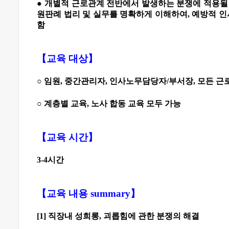
●
개별적 근로관계 전반에서 발생하는 분쟁에 적용될
원판례 법리 및 실무를 명확하게 이해하여
,
예방적 
함
【
교육 대상
】
○
임원
,
중간관리자
,
인사노무담당자
/
부서장
,
모든 근
○
계층별 교육
,
노사 합동 교육 모두 가능
【
교육 시간
】
3-4
시간
【
교육 내용 summary
】
[1]
직장내 성희롱
,
괴롭힘에 관한 분쟁의 해결