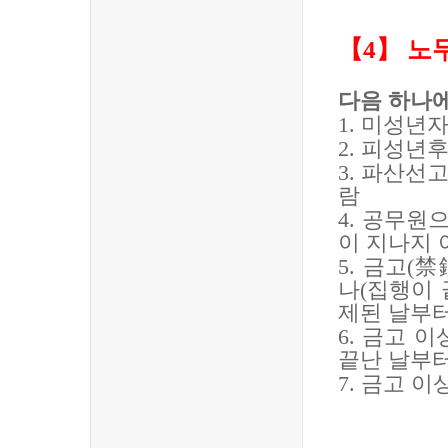
【
4
】
노
다음 하나에
1.
미성년
2.
피성년후
3.
파산선고
람
4.
공무원으
이 지나지 
5.
금고
(
禁
나
(
집행이 
제된 날부
6.
금고 이
끝난 날부
7.
금고 이