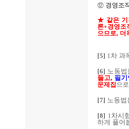
⑫
경영조
★
같은 기
론
+
경영조
으므로
,
더
[5]
1
차 과
[6]
노동법
들고
,
필기
문제집
으로
[7]
노동법
[8]
1
차시
하게 풀어