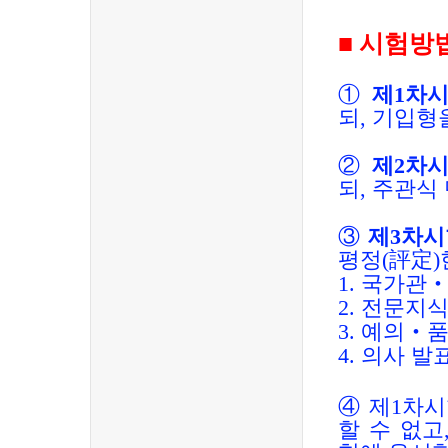
■
시험방
①
제
1
차시
되
,
기입형을
②
제
2
차시
되
,
주관식 
③
제
3
차시
평정
(
評定
)
1.
국가관
2.
전문지식
3.
예의
‧
품
4.
의사 발
④
제
1
차시
할 수 없고