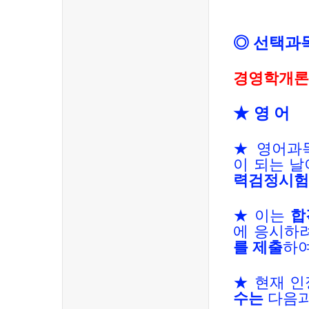
◎
선택과
경영학개론
★
영
어
★
영어과
이 되는 
력검정시험
★
이는
합
에 응시하
를 제출
하
★
현재 
수는
다음과