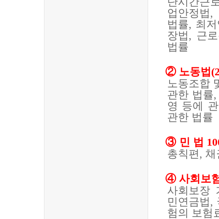
단시간근로
업안정법
,
법률
,
최저
장법
,
근로
법률
②
노동법
(
노동조합 
관한 법률
영 등에 
관한 법률
③
민
법
10
총칙편
,
채
④
사회보
사회보장 
민연금법
,
험의 보험