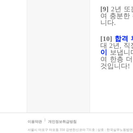
[9]
2
년 
여 충분한
니다
.
[10]
합격 
대
2
년
,
직
이
보냅니
여 한층 
것입니다
!
이용약관
개인정보취급방침
서울시 마포구 마포동 350 강변한신코아 731호 | 상호 : 한국실무노동법