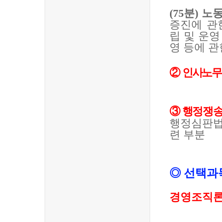
(75
분
)
노동
증진에 관
립 및 운영
영 등에 관
②
인사노
③
행정쟁
행정심판법
련 부분
◎
선택과
경영조직