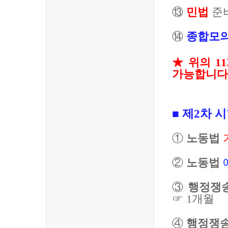
⑬
민법
준
⑭
종합모
★
위의
11
가능합니다
■
제
2
차 시
①
노동법
②
노동법
③
행정쟁
☞
1
개월
④
행정쟁