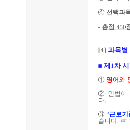
④
선택과
-
총점
450
[4]
과목별
■
제
1
차 
①
영어
와
②
민법이
다
.
③
‘
근로기
습니다
.
☞