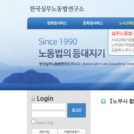
실무노동법
사내교육(기업별
노무관리 역량
김광욱 노무사 교
【노무사 합
아이디 저장