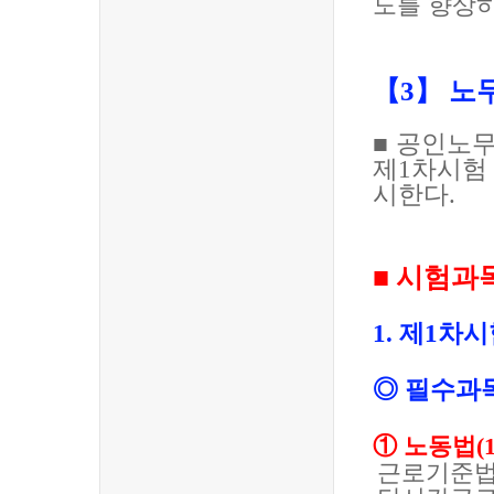
도를 향상
【
3
】
노
■
공인노무
제
1
차시험
시한다
.
■
시험과
1.
제
1
차시
◎
필수과
①
노동법
(
근로기준