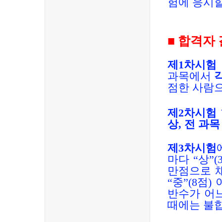
험에 응시할
■
합격자 
제
1
차시
과목에서
점한 사람
제
2
차시험
상
,
전 과목
제
3
차시험
마다
“
상
”(
만점으로 
“
중
”(8
점
)
반수가 어
때에는 불