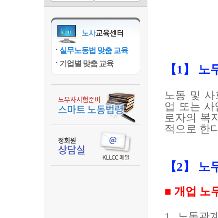
실무노동법 맞춤 교육
기업별 맞춤 교육
【
1
】
노
노동 및 
업 또는 
로자의 복
적으로 한
【
2
】
노
■
개업 노
1.
노동관계