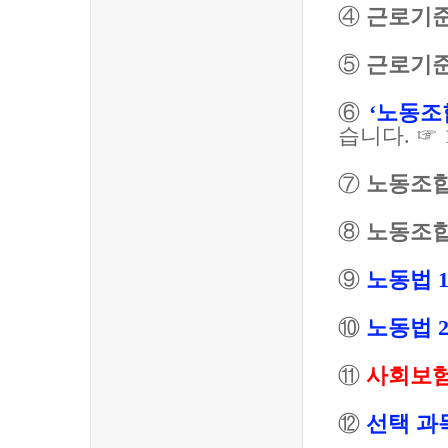
④
근로기
⑤
근로기
⑥
‘
노동조
습니다
.
☞
⑦
노동조
⑧
노동조
⑨
노동법
⑩
노동법
⑪
사회보
⑫
선택 과