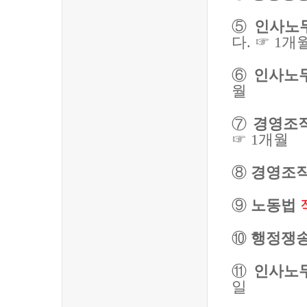
⑤
인사노
다
.
☞
1
개
⑥
인사노
월
⑦
경영조
☞
1
개월
⑧
경영조
⑨
노동법
⑩
행정쟁
⑪
인사노
일