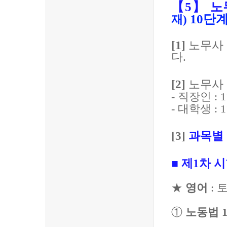
【
5
】
노
10
단
재
)
[1]
노무사
다
.
[2]
노무사
-
직장인
: 1
-
대학생
: 1
[3]
과목별 
■
제
1
차 시
★
영어
:
①
노동법