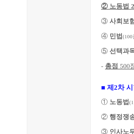
②
노동법
③
사회보
④
민법
(100
⑤
선택과
-
총점
500
■
제
2
차 시
①
노동법
(
②
행정쟁
③
인사노