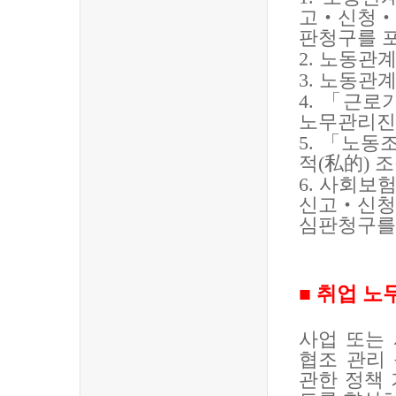
고
‧
신청
‧
판청구를 
2.
노동관계
3.
노동관계
4.
「
근로
노무관리진
5.
「
노동조
적
(
私的
)
조
6.
사회보험
신고
‧
신청
심판청구를
■
취업 노
사업 또는
협조 관리
관한 정책