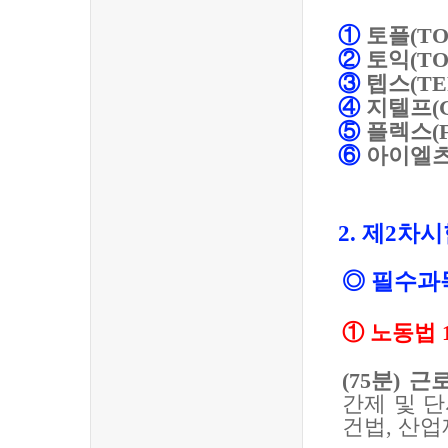
①
토플
(TO
②
토익
(TO
③
텝스
(TE
④
지텔프
(
⑤
플렉스
(
⑥
아이엘
2.
제
2
차시
◎
필수과
①
노동법
(75
분
)
근
간제 및 
건법
,
산업