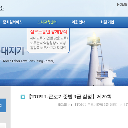
실무노동법 공개강의
사내교육(기업별 맞춤 교육)
노무관리 역량향상 이러닝
김광욱 노무사 교재 & 자료
【TOPLL 근로기준법 3급 검정】제29회
HOME
>
● 【TOPLL 근로기준법 3급 검정】
>
【T