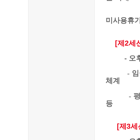
미사용휴
[제2세
- 오후 1:
-
임
체계
-
평
등
[제3