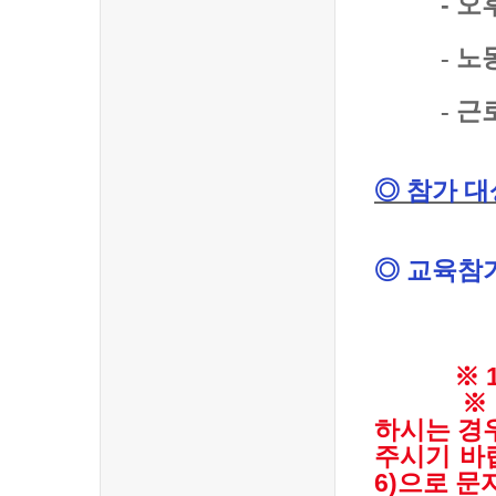
- 오후 3:
-
노
-
근
◎ 참가 대
◎ 교육참가
- 세
※ 1사 
※ 근로기
하시는 경
주시기 바랍
6)으로 