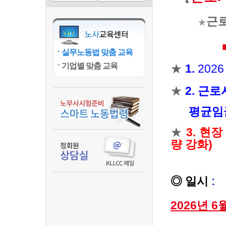
근
★
실무노동법 맞춤 교육
기업별 맞춤 교육
★
1.
202
★
2.
근로
평균임
★
3.
현장
량
강화
)
◎ 일시
:
2026년 6월