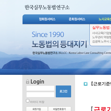
실무노동법
사내교육(기업별
노무관리 역량
김광욱 노무사 교
【근로기준법 
아이디 저장
【
근로기