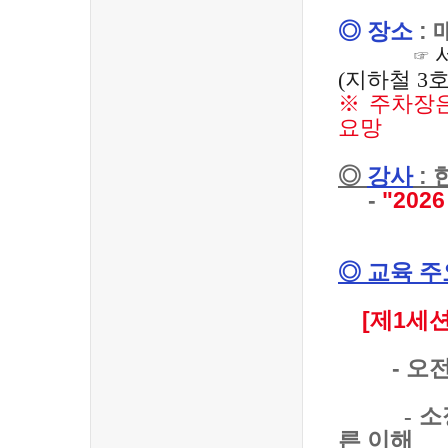
◎ 장소
:
☞
(
지하철
3
※ 주차장은
요망
◎
강사
:
-
"20
◎ 교육 주
[제1세션
- 오전 10
-
소
른 이해