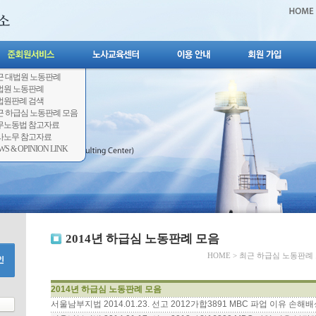
근 대법원 노동판례
법원 노동판례
법원판례 검색
근 하급심 노동판례 모음
무노동법 참고자료
사노무 참고자료
WS & OPINION LINK
2014년 하급심 노동판례 모음
HOME
>
최근 하급심 노동판례
2014년 하급심 노동판례 모음
서울남부지법 2014.01.23. 선고 2012가합3891 MBC 파업 이유 손해