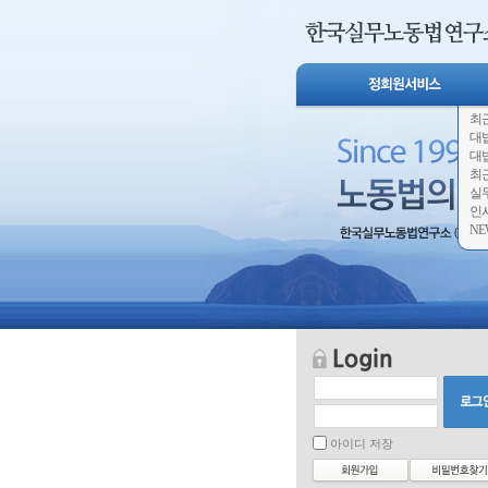
최
대
대
최
실
인
NE
아이디 저장