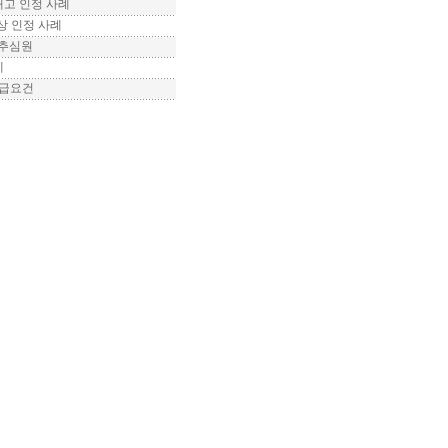
당해고 인정 사례
배상 인정 사례
채권추심원
례
지급요건