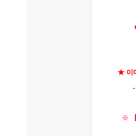
★
이
※