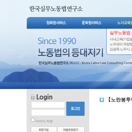
실무노동법
사내교육(기업별
노무관리 역량
김광욱 노무사 교
【노란봉투법
아이디 저장