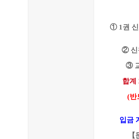
①
1
권 
②
신
③ 
합계 
(
반
입금 
【