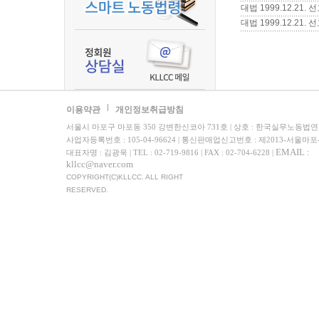
대법 1999.12.21
대법 1999.12.21
이용약관
개인정보취급방침
서울시 마포구 마포동 350 강변한신코아 731호 | 상호 : 한국실무노동법
사업자등록번호 : 105-04-96624 | 통신판매업신고번호 : 제2013-서울마포
EMAIL :
대표자명 : 김광욱 | TEL : 02-719-9816 | FAX : 02-704-6228 |
kllcc@naver.com
COPYRIGHT(C)KLLCC. ALL RIGHT
RESERVED.