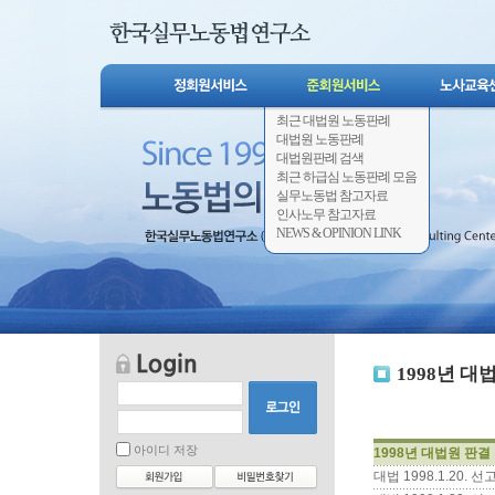
최근 대법원 노동판례
대법원 노동판례
대법원판례 검색
최근 하급심 노동판례 모음
실무노동법 참고자료
인사노무 참고자료
NEWS & OPINION LINK
1998년 대
아이디 저장
1998년 대법원 판결
대법 1998.1.20