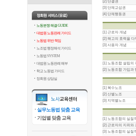
[2] 단결권
[3] 단체교섭권
[4] 단체행동권
노동분쟁 해결 GUIDE
[1] 근로자 개념
대법원 노동판례 가이드
[2] 해고의 효력을 
노동법 위반 책임
[3] 사용자 개념
노조법 행정해석 가이드
노동법 SYSTEM
[1] 노동조합 설립의
대법원 노동판례 해부
[2] 노동조합 가입과
학교 노동법 가이드
정회원 상담실
[1] 복수노조
[2] 산별노조
[3] 지역별노조
실무노동법 맞춤 교육
기업별 맞춤 교육
[1] 노동조합의 실질
[2] 근로자의 지위와
[3] 노동조합의 실질